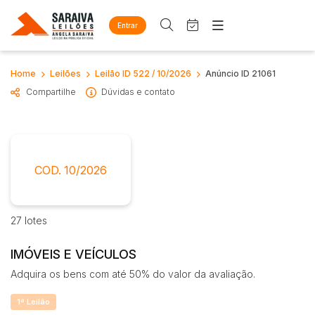
Entrar
Criar conta
Entrar
Site
Home
Leilões
Leilão ID 522 / 10/2026
Anúncio ID 21061
Busca por palavra-chave
Home
Compartilhe
Dúvidas e contato
Agenda
Quem Somos
Quem Somos
Eventos
Categoria
Subcategoria
Contato
Fale Conosco
Busca por categoria
COD. 10/2026
Estados
Cidade
Diversos
Arma/Segurança
27 lotes
Combustível
Bairro
Comitente
Mobiliário
IMÓVEIS E VEÍCULOS
Eletros/eletrônicos
Adquira os bens com até 50% do valor da avaliação.
Judiciais
Extrajudiciais
Eletrodoméstico
Faixa de valor
Equipamentos
1ª Leilão
R$
R$
até