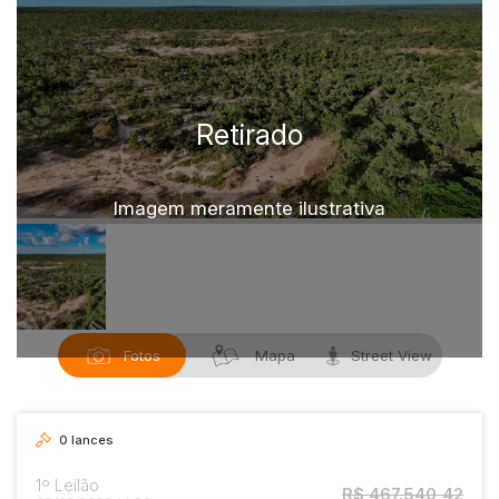
Caminhão
Carro
Carros
Moto
Motocicleta
Ônibus
Imagem meramente ilustrativa
Fotos
Mapa
Street View
0
lances
1º Leilão
R$ 467.540,42