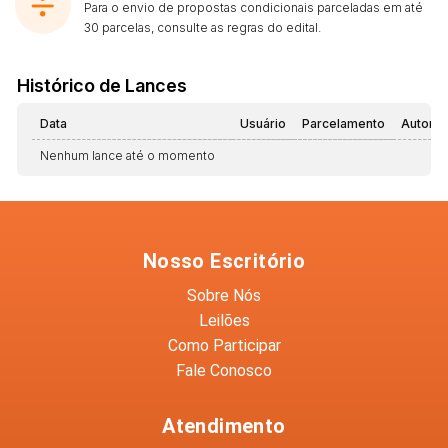
Para o envio de propostas condicionais parceladas em até
30 parcelas, consulte as regras do edital.
Histórico de Lances
Data
Usuário
Parcelamento
Automá
Nenhum lance até o momento
Nosso Escritório
Sobre Nós
Leilões
Como Participar
Fale Conosco
Atendimento