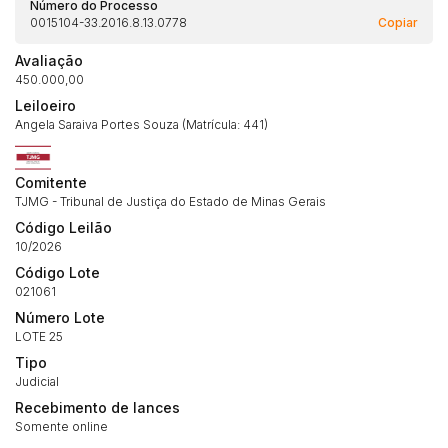
Número do Processo
0015104-33.2016.8.13.0778
Copiar
Habilite-se para efetuar lances ou
Histórico de Propostas
propostas
Avaliação
Envie sua Proposta
450.000,00
(Art. 895, CPC)
Data
Usuário
Valor
Leiloeiro
Angela Saraiva Portes Souza (Matrícula: 441)
14/04/2025 18:43:11
TIAGOFELIPE
R$ 1,00
Clique aqui para fazer login
14/04/2025 18:43:11
TIAGOFELIPE
R$ 1,00
Comitente
14/04/2025 18:43:11
TIAGOFELIPE
R$ 1,00
TJMG - Tribunal de Justiça do Estado de Minas Gerais
Código Leilão
10/2026
Código Lote
021061
Número Lote
LOTE 25
Tipo
Judicial
Recebimento de lances
Somente online