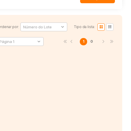
rdenar por:
Tipo da lista:
1
0