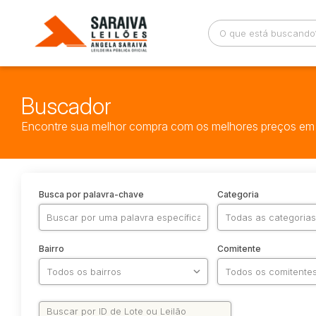
Buscador
Encontre sua melhor compra com os melhores preços em 
Busca por palavra-chave
Categoria
Bairro
Comitente