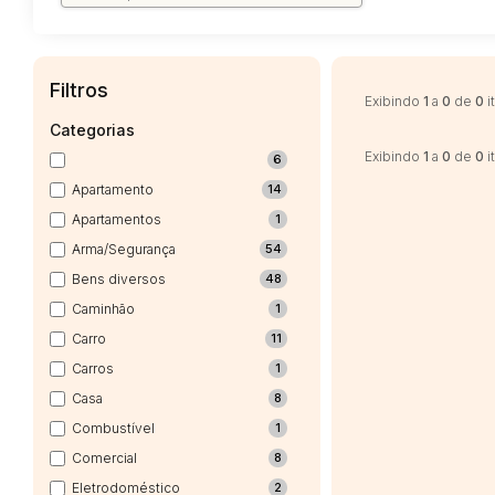
Filtros
Exibindo
1
a
0
de
0
i
Categorias
Exibindo
1
a
0
de
0
i
6
Apartamento
14
Apartamentos
1
Arma/Segurança
54
Bens diversos
48
Caminhão
1
Carro
11
Carros
1
Casa
8
Combustível
1
Comercial
8
Eletrodoméstico
2