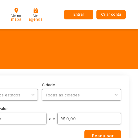
Entrar
Criar conta
Ver no
Ver
mapa
agenda
Cidade
valor
até
R$
Pesquisar