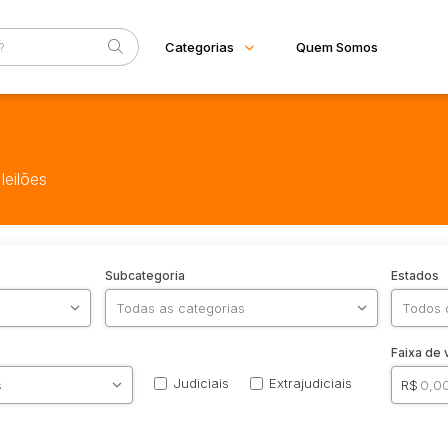
Categorias
Quem Somos
Diversos
Home
Arma/Segurança
Eventos
Combustível
leilões
Mobiliário
Fale Conosco
Eletros/eletrônicos
Eletrodoméstico
Equipamentos
Industrial
Subcategoria
Estados
Imóveis
Apartamento
Apartamentos
Casa
Faixa de 
Comercial
Judiciais
Extrajudiciais
R$
Imóvel
Lote
Lote/Terreno
Rural