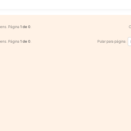
Sala
Salas
Vaga de Garagem
Materiais
Bens diversos
tens. Página
1 de 0
.
O
Veículos
Caminhão
tens. Página
1 de 0
.
Pular para página:
Carro
Carros
Moto
Motocicleta
Ônibus