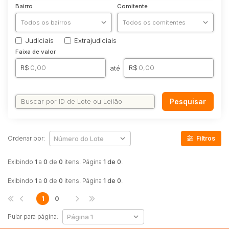
Bairro
Comitente
Comercial
Imóvel
Lote
Judiciais
Extrajudiciais
Faixa de valor
Lote/Terreno
R$
R$
até
Rural
Sala
Pesquisar
Salas
Vaga de Garagem
Materiais
Ordenar por:
Filtros
Bens diversos
Veículos
Exibindo
1
a
0
de
0
itens. Página
1 de 0
.
Caminhão
Exibindo
1
a
0
de
0
itens. Página
1 de 0
.
Carro
1
0
Carros
Moto
Pular para página: