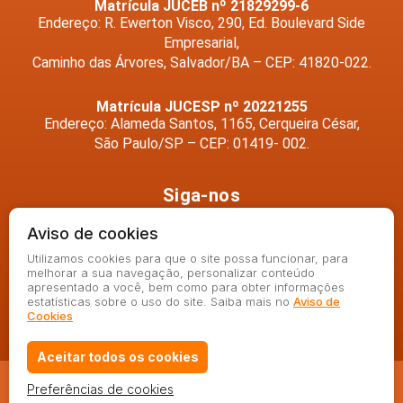
Matrícula JUCEB nº 21829299-6
Endereço: R. Ewerton Visco, 290, Ed. Boulevard Side
Empresarial,
Caminho das Árvores, Salvador/BA – CEP: 41820-022.
Matrícula JUCESP nº 20221255
Endereço: Alameda Santos, 1165, Cerqueira César,
São Paulo/SP – CEP: 01419- 002.
Siga-nos
Aviso de cookies
Utilizamos cookies para que o site possa funcionar, para
melhorar a sua navegação, personalizar conteúdo
apresentado a você, bem como para obter informações
estatísticas sobre o uso do site. Saiba mais no
Aviso de
Cookies
Aceitar todos os cookies
Preferências de cookies
© 2020 - Angela Saraiva - Todos os direitos reservados.