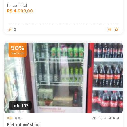
Lance Inicial
R$ 4.000,00
0
50%
desconto
Lote 107
COD.
20603
ABERTURA EM BREVE
Eletrodoméstico