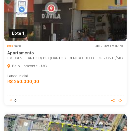
Caminhão
Carro
Carros
Moto
Lote 1
Motocicleta
COD.
16910
ABERTURA EM BREVE
Ônibus
Apartamento
EM BREVE - APTO C/ 03 QUARTOS | CENTRO, BELO HORIZONTE/MG
Belo Horizonte - MG
Lance Inicial
R$ 250.000,00
0