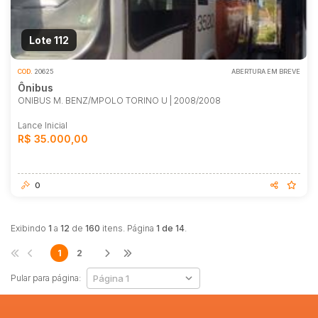
Lote 112
COD.
20625
ABERTURA EM BREVE
Ônibus
ONIBUS M. BENZ/MPOLO TORINO U | 2008/2008
Lance Inicial
R$ 35.000,00
0
Exibindo
1
a
12
de
160
itens. Página
1 de 14
.
1
2
Pular para página: