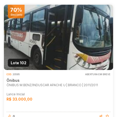
70%
desconto
Lote 102
COD.
20595
ABERTURA EM BREVE
Ônibus
ÔNIBUS M.BENZ/INDUSCAR APACHE U | BRANCO | 2011/2011
Lance Inicial
R$ 33.000,00
0