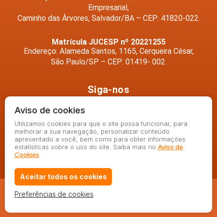
Empresarial,
Caminho das Árvores, Salvador/BA – CEP: 41820-022.
Matrícula JUCESP nº 20221255
Endereço: Alameda Santos, 1165, Cerqueira César,
São Paulo/SP – CEP: 01419- 002.
Siga-nos
Aviso de cookies
Utilizamos cookies para que o site possa funcionar, para
melhorar a sua navegação, personalizar conteúdo
apresentado a você, bem como para obter informações
estatísticas sobre o uso do site. Saiba mais no
Aviso de
Cookies
Aceitar todos os cookies
Preferências de cookies
© 2020 - Angela Saraiva - Todos os direitos reservados.