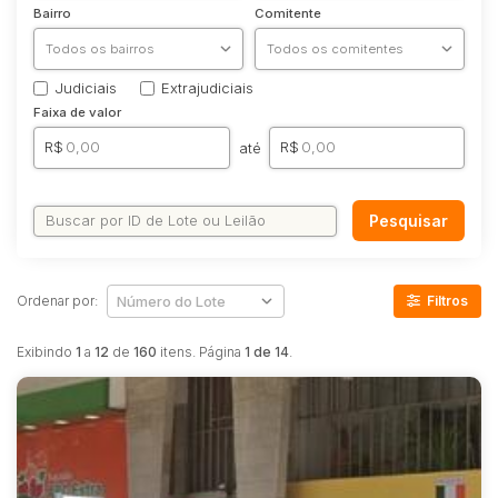
Industrial
Bairro
Comitente
Imóveis
Apartamento
Judiciais
Extrajudiciais
Apartamentos
Faixa de valor
Casa
R$
R$
até
Comercial
Imóvel
Pesquisar
Lote
Lote/Terreno
Rural
Ordenar por:
Filtros
Sala
Exibindo
1
a
12
de
160
itens. Página
1 de 14
.
Salas
Vaga de Garagem
Materiais
Bens diversos
Veículos