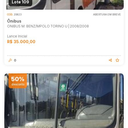
Lote 109
COD.
20623
ABERTURA EM BREVE
Ônibus
ONIBUS M. BENZ/MPOLO TORINO U | 2008/2008
Lance Inicial
R$ 35.000,00
0
50%
desconto