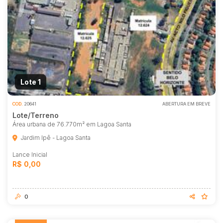
Lote 1
COD.
20641
ABERTURA EM BREVE
Lote/Terreno
Área urbana de 76.770m² em Lagoa Santa
Jardim Ipê - Lagoa Santa
Lance Inicial
R$ 0,00
0