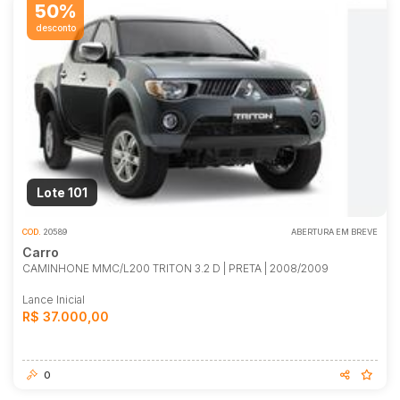
50%
desconto
Lote 101
COD.
20589
ABERTURA EM BREVE
Carro
CAMINHONE MMC/L200 TRITON 3.2 D | PRETA | 2008/2009
Lance Inicial
R$ 37.000,00
0