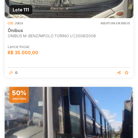
Lote 111
COD.
20624
ABERTURA EM BREVE
Ônibus
ONIBUS M. BENZ/MPOLO TORINO U | 2008/2008
Lance Inicial
R$ 35.000,00
0
50%
desconto