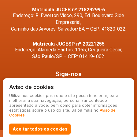
Matrícula JUCEB nº 21829299-6
Endereço: R. Ewerton Visco, 290, Ed. Boulevard Side
Empresarial,
Caminho das Árvores, Salvador/BA – CEP: 41820-022.
Matrícula JUCESP nº 20221255
Endereço: Alameda Santos, 1165, Cerqueira César,
São Paulo/SP – CEP: 01419- 002.
Siga-nos
Aviso de cookies
Utilizamos cookies para que o site possa funcionar, para
melhorar a sua navegação, personalizar conteúdo
apresentado a você, bem como para obter informações
estatísticas sobre o uso do site. Saiba mais no
Aviso de
Cookies
Aceitar todos os cookies