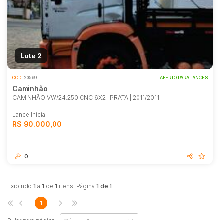
Motocicleta
Lote 2
COD.
20569
ABERTO PARA LANCES
Caminhão
CAMINHÃO VW/24.250 CNC 6X2 | PRATA | 2011/2011
Lance Inicial
R$ 90.000,00
0
Exibindo
1
a
1
de
1
itens. Página
1 de 1
.
1