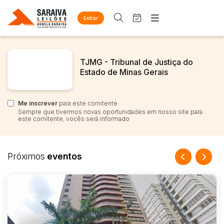
Entrar
Criar conta
Entrar
Site
TJMG - Tribunal de Justiça do
Busca por palavra-chave
Home
Agenda
Estado de Minas Gerais
Quem Somos
Quem Somos
Eventos
Categoria
Subcategoria
Contato
Me inscrever
para este comitente
Fale Conosco
Sempre que tivermos novas oportunidades em nosso site para
Busca por categoria
este comitente, vocês será informado
Estados
Cidade
Diversos
Arma/Segurança
Próximos
eventos
Combustível
Bairro
Comitente
Mobiliário
Eletros/eletrônicos
Judiciais
Extrajudiciais
Eletrodoméstico
Faixa de valor
Equipamentos
R$
R$
até