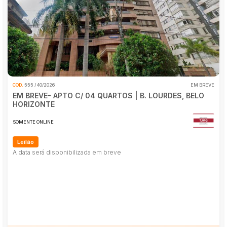
Industrial
Imóveis
Apartamento
Pesquisar
Apartamentos
Casa
Comercial
COD.
555 / 40/2026
EM BREVE
Imóvel
EM BREVE- APTO C/ 04 QUARTOS | B. LOURDES, BELO
HORIZONTE
Lote
Lote/Terreno
SOMENTE ONLINE
Rural
Leilão
Sala
A data será disponibilizada em breve
Salas
Vaga de Garagem
Materiais
Bens diversos
Veículos