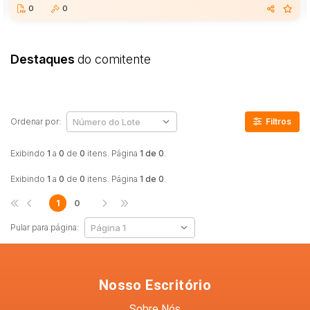
Caminhão
0
0
Carro
Carros
Destaques
do comitente
Moto
Motocicleta
Ônibus
Ordenar por:
Filtros
Exibindo
1
a
0
de
0
itens. Página
1 de 0
.
Exibindo
1
a
0
de
0
itens. Página
1 de 0
.
1
0
Pular para página:
Nosso Escritório
Sobre Nós