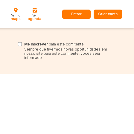
Entrar
Criar conta
Ver no
Ver
mapa
agenda
dos
Cidade
Me inscrever
para este comitente
Sempre que tivermos novas oportunidades em
nosso site para este comitente, vocês será
informado
 de valor
até
R$
Pesquisar