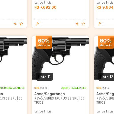
Lance Inicial
Lance Inicia
R$ 7.692,00
R$ 9.964
0
0
60%
60%
desconto
desconto
Lote 11
Lote 12
ABERTO PARA LANCES
COD.
20523
ABERTO PARA LANCES
COD.
20524
ça
Arma/Segurança
Arma/Seg
US 38 SPL | 05
REVÓLVERES TAURUS 38 SPL | 05
REVÓLVERES
TIROS
TIROS
Lance Inicial
Lance Inicia