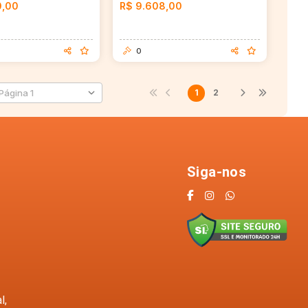
0,00
R$ 9.608,00
0
1
2
Siga-nos
l,