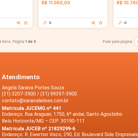
R$ 11.060,00
R$ 10.76
0
0
4
itens. Página
1 de 5
.
Pular para página:
Atendimento
Angela Saraiva Portes Souza
(31) 3207-3900 / (31) 99397-3900
contato@saraivaleiloes.com.br
Matrícula JUCEMG nº 441
Endereço: Rua Araguari, 1750, 6º andar, Santo Agostinho
Belo Horizonte/MG – CEP: 30190-111
Matrícula JUCEB nº 21829299-6
Endereço: R. Ewerton Visco, 290, Ed. Boulevard Side Empresaria