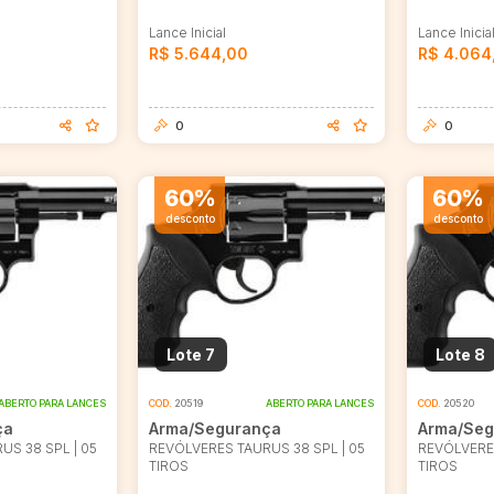
Lance Inicial
Lance Inicia
R$ 5.644,00
R$ 4.064
0
0
60%
60%
desconto
desconto
Lote 7
Lote 8
ABERTO PARA LANCES
COD.
20519
ABERTO PARA LANCES
COD.
20520
ça
Arma/Segurança
Arma/Seg
US 38 SPL | 05
REVÓLVERES TAURUS 38 SPL | 05
REVÓLVERES
TIROS
TIROS