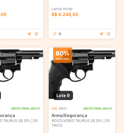
l
Lance Inicial
,00
R$ 6.248,00
0
60%
desconto
Lote 9
ABERTO PARA LANCES
COD.
20521
ABERTO PARA LANCES
urança
Arma/Segurança
 TAURUS 38 SPL | 05
REVÓLVERES TAURUS 38 SPL | 05
TIROS