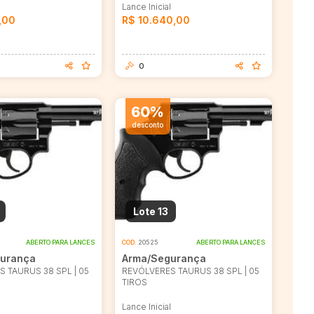
l
Lance Inicial
,00
R$ 10.640,00
0
60%
desconto
Lote 13
ABERTO PARA LANCES
COD.
20525
ABERTO PARA LANCES
urança
Arma/Segurança
 TAURUS 38 SPL | 05
REVÓLVERES TAURUS 38 SPL | 05
TIROS
l
Lance Inicial