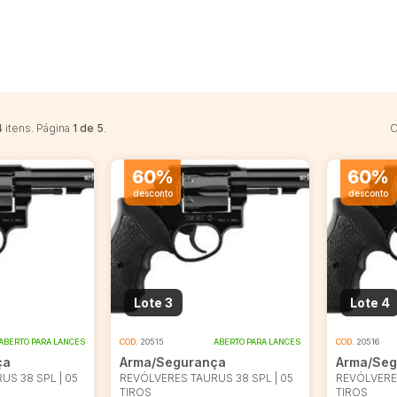
4
itens. Página
1 de 5
.
O
60%
60%
desconto
desconto
Lote 3
Lote 4
ABERTO PARA LANCES
COD.
20515
ABERTO PARA LANCES
COD.
20516
ça
Arma/Segurança
Arma/Seg
US 38 SPL | 05
REVÓLVERES TAURUS 38 SPL | 05
REVÓLVERES
TIROS
TIROS