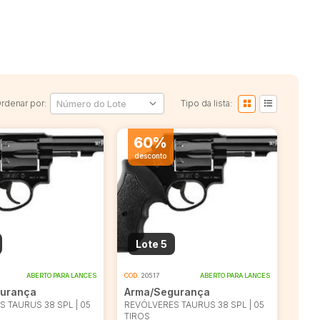
rdenar por:
Tipo da lista:
60%
desconto
Lote 5
ABERTO PARA LANCES
COD.
20517
ABERTO PARA LANCES
urança
Arma/Segurança
 TAURUS 38 SPL | 05
REVÓLVERES TAURUS 38 SPL | 05
TIROS