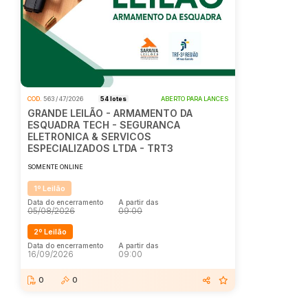
COD.
563 / 47/2026
54 lotes
ABERTO PARA LANCES
GRANDE LEILÃO - ARMAMENTO DA
ESQUADRA TECH - SEGURANCA
ELETRONICA & SERVICOS
ESPECIALIZADOS LTDA - TRT3
SOMENTE ONLINE
1º Leilão
Data do encerramento
A partir das
05/08/2026
09:00
2º Leilão
Data do encerramento
A partir das
16/09/2026
09:00
0
0