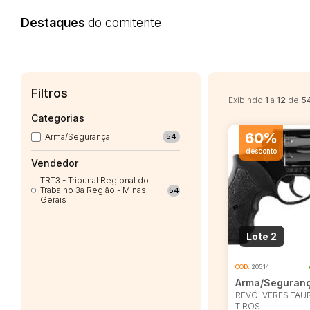
Destaques
do comitente
Filtros
Exibindo
1
a
12
de
5
Categorias
60%
Arma/Segurança
54
desconto
Vendedor
TRT3 - Tribunal Regional do
Trabalho 3a Região - Minas
54
Gerais
Lote 2
COD.
20514
Arma/Seguran
REVÓLVERES TAUR
TIROS