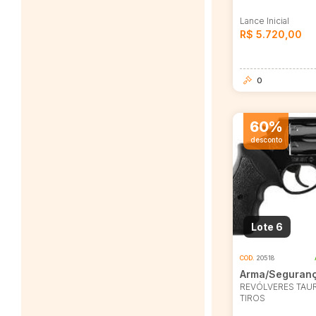
Lance Inicial
R$ 5.720,00
0
60%
desconto
Lote 6
COD.
20518
Arma/Seguran
REVÓLVERES TAUR
TIROS