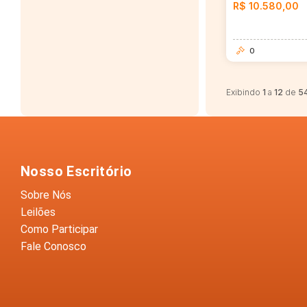
R$ 10.580,00
0
Exibindo
1
a
12
de
5
Nosso Escritório
Sobre Nós
Leilões
Como Participar
Fale Conosco