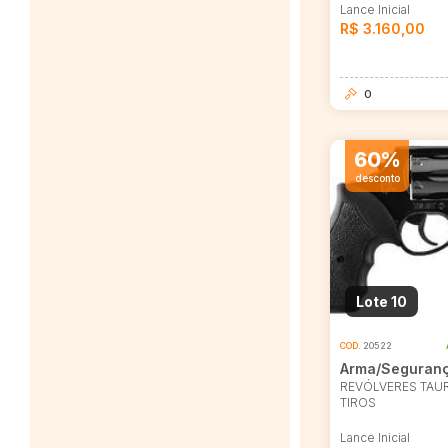
Lance Inicial
R$ 3.160,00
0
60%
desconto
Lote 10
COD.
20522
Arma/Seguran
REVÓLVERES TAUR
TIROS
Lance Inicial