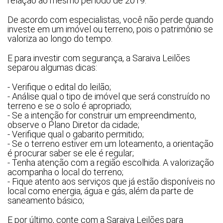
relação ao mesmo período de 2019.
Industrial
Imóveis
De acordo com especialistas, você não perde quando 
investe em um imóvel ou terreno, pois o patrimônio se 
Apartamento
Pesquisar
valoriza ao longo do tempo.  
Apartamentos
E para investir com segurança, a Saraiva Leilões 
Casa
separou algumas dicas: 
Comercial
- Verifique o edital do leilão;
Imóvel
- Análise qual o tipo de imóvel que será construído no 
Lote
terreno e se o solo é apropriado;
- Se a intenção for construir um empreendimento, 
Lote/Terreno
observe o Plano Diretor da cidade;
- Verifique qual o gabarito permitido; 
Rural
- Se o terreno estiver em um loteamento, a orientação 
Sala
é procurar saber se ele é regular;
- Tenha atenção com a região escolhida. A valorização 
Salas
acompanha o local do terreno; 
Vaga de Garagem
- Fique atento aos serviços que já estão disponíveis no 
local como energia, água e gás, além da parte de 
Materiais
saneamento básico; 
Bens diversos
E por último, conte com a Saraiva Leilões para 
Veículos