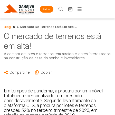
Entrar
Criar conta
Entrar
Site
»
Blog
O Mercado De Terrenos Está Em Alta!...
Busca por palavra-chave
Home
O mercado de terrenos está
Agenda
Quem Somos
Quem Somos
em alta!
Eventos
Categoria
Subcategoria
Contato
Fale Conosco
A compra de lotes e terrenos tem atraído clientes interessados
na construção da casa do sonho e investidores.
Busca por categoria
Estados
Cidade
Diversos
Compartilhe
Copiar
Arma/Segurança
Combustível
Bairro
Comitente
Mobiliário
Em tempos de pandemia, a procura por um imóvel 
totalmente personalizado tem crescido 
Eletros/eletrônicos
consideravelmente. Segundo levantamento da 
Judiciais
Extrajudiciais
Eletrodoméstico
plataforma OLX, a procura por lotes e terrenos 
Faixa de valor
cresceu 52% no terceiro trimestre de 2020, em 
Equipamentos
R$
R$
até